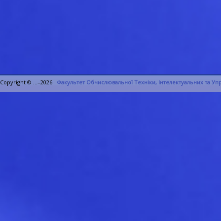
Copyright © ...–2026
Факультет Обчислювальної Техніки, Інтелектуальних та У