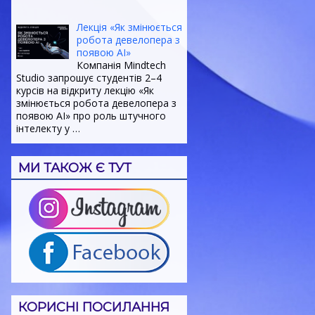
Лекція «Як змінюється
робота девелопера з
появою AI»
Компанія Mindtech
Studio запрошує студентів 2–4
курсів на відкриту лекцію «Як
змінюється робота девелопера з
появою AI» про роль штучного
інтелекту у
…
МИ ТАКОЖ Є ТУТ
КОРИСНІ ПОСИЛАННЯ