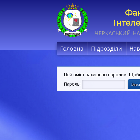
Фак
Інтел
ЧЕРКАСЬКИЙ НА
Головна
Підрозділи
Нав
Цей вміст захищено паролем. Щоби 
Пароль: