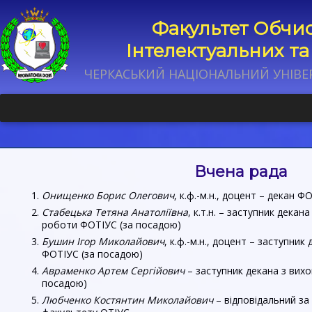
Факультет Обчис
Інтелектуальних т
ЧЕРКАСЬКИЙ НАЦІОНАЛЬНИЙ УНІВЕ
Вчена рада
Онищенко Борис Олегович
, к.ф.-м.н., доцент – декан 
Стабецька Тетяна Анатоліївна
, к.т.н. – заступник дека
роботи ФОТІУС (за посадою)
Бушин Ігор Миколайович
, к.ф.-м.н., доцент – заступни
ФОТІУС (за посадою)
Авраменко Артем Сергійович
– заступник декана з вих
посадою)
Любченко Костянтин Миколайович
– відповідальний з