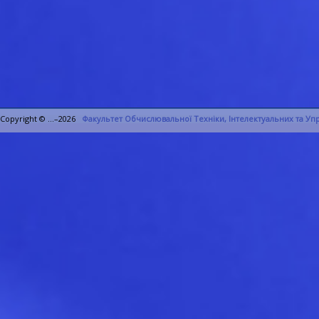
Copyright © ...–2026
Факультет Обчислювальної Техніки, Інтелектуальних та У