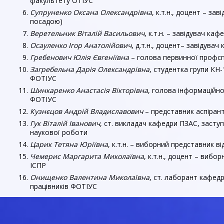
факультету ОТІУС
Супруненко Оксана Олександрівна
, к.т.н., доцент – за
посадою)
Веретельник Віталій Васильович
, к.т.н. – завідувач ка
Осауленко Ігор Анатолійович
, д.т.н., доцент– завідува
Гребенович Юлія Євгеніївна
– голова первинної профсп
Загребельна Дарія Олександрівна
, студентка групи КН
ФОТІУС
Шинкаренко Анастасія Вікторівна
, голова інформаційн
ФОТІУС
Кузнєцов Андрій Владиславович
– представник аспіран
Гук Віталій Іванович
, ст. викладач кафедри ПЗАС, засту
наукової роботи
Царик Тетяна Юріївна
, к.т.н. – виборний представник в
Чемерис Маргарита Миколаївна
, к.т.н., доцент – вибо
ІСПР
Онищенко Валентина Миколаївна
, ст. лаборант кафедр
працівників ФОТІУС