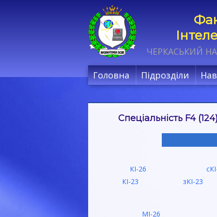
Фак
Інтел
ЧЕРКАСЬКИЙ НА
Головна
Підрозділи
Нав
Спеціальність F4 (124
КІ-26
сКІ
КІ-23
зКІ-23
МІ-26