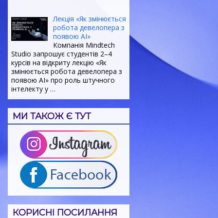
Лекція «Як змінюється
робота девелопера з
появою AI»
Компанія Mindtech
Studio запрошує студентів 2–4
курсів на відкриту лекцію «Як
змінюється робота девелопера з
появою AI» про роль штучного
інтелекту у
…
МИ ТАКОЖ Є ТУТ
КОРИСНІ ПОСИЛАННЯ