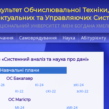
ультет Обчислювальної Техніки,
ектуальних та Управляючих Сис
ЦІОНАЛЬНИЙ УНІВЕРСИТЕТ ІМЕНІ БОГДАНА ХМЕ
чання
Самоврядування
Наука
Абітурієнту
) «Системний аналіз та наука про дані»
Навчальні плани
ОС Бакалавр
-26
КІ-24
зКІ-24
КІ-22
сКІ-22
зсКІ-22
ОС Магістр
МІ-24
зМІ-24