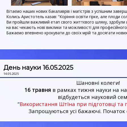
Вітаємо наших нових бакалаврів і магістрів з успішним заве
Колись Аристотель казав: “Коріння освіти гірке, але плоди сол
Ви пройшли важливий етап свого життєвого шляху, здобули ці
на вас чекають нові виклики та можливості для професійного
Бажаємо впевнено крокувати до своїх мрій та досягати нови
День науки 16.05.2025
14.05.2025
Шановні колеги!
16 травня
в рамках тижня науки на н
відбудеться науковий сем
“
Використання ШтІна при підготовці та 
Запрошуються усі бажаючі.
Початок