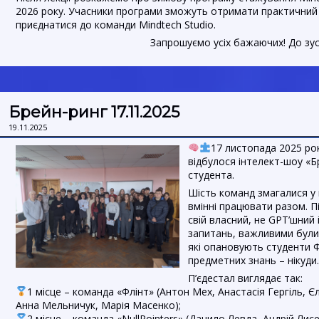
2026 року. Учасники програми зможуть отримати практичний д
приєднатися до команди Mindtech Studio.
Запрошуємо усіх бажаючих! До зуст
Брейн-ринг 17.11.2025
19.11.2025
17 листопада 2025 ро
відбулося інтелект-шоу «Б
студента.
Шість команд змагалися у ш
вмінні працювати разом. П
свій власний, не GPT’шний 
запитань, важливими були
які опановують студенти Ф
предметних знань – нікуди.
П’єдестал виглядає так:
1 місце – команда «Флінт» (Антон Мех, Анастасія Гергіль, 
Анна Мельничук, Марія Масенко);
2 місце – команда «NullPointers» (Данило Левда, Андрій Ли