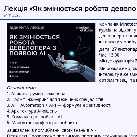
Лекція «Як змінюється робота девело
24.11.2025
Компанія
Mindtech
курсів на відкрит
девелопера з поя
інтелекту у майб
Дата:
27 листопа
Час:
13:00
Місце:
аудиторія 
Ми розкажемо, як
інтелекту вже змі
автоматизації та
Основні теми
:
1. AI як інструмент інженера
2. Промт-інжиніринг для технічних спеціалістів
3. AI + Automation + API — формула ефективності
4. Архітектура AI-рішень
5. Командна розробка з AI
6. Майбутнє професії розробника
Зацікавлені в поглибленні своїх знань в AI?
Після лекції розкажемо про зимову програму стажування Mindt