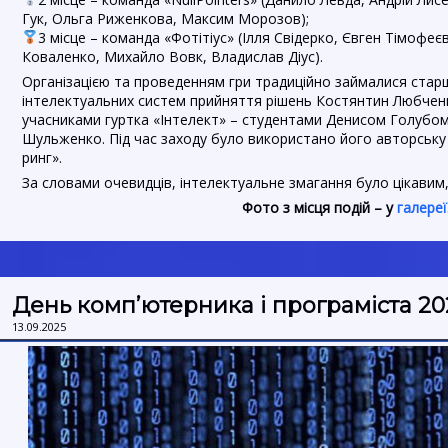
Гук, Ольга Риженкова, Максим Морозов);
3 місце – команда «Фотітіус» (Ілля Свідерко, Євген Тімофеєв
Коваленко, Михайло Вовк, Владислав Діус).
Організацією та проведенням гри традиційно займалися ста
інтелектуальних систем прийняття рішень Костянтин Любчен
учасниками гуртка «Інтелект» – студентами Денисом Голубом
Шульженко. Під час заходу було використано його авторську
ринг».
За словами очевидців, інтелектуальне змагання було цікавим
Фото з місця подій – у
галереї
День комп’ютерника і програміста 20
13.09.2025