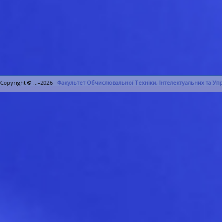
Copyright © ...–2026
Факультет Обчислювальної Техніки, Інтелектуальних та У