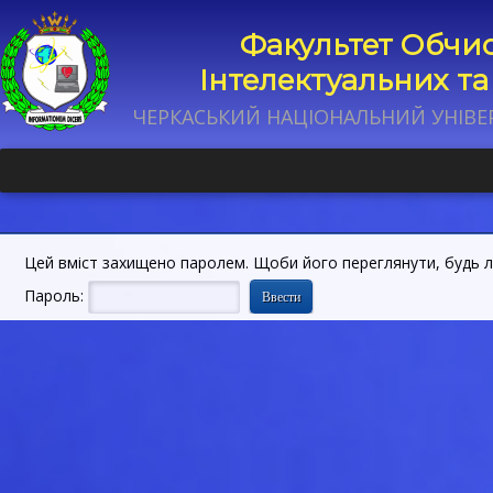
Факультет Обчис
Інтелектуальних т
ЧЕРКАСЬКИЙ НАЦІОНАЛЬНИЙ УНІВЕ
Цей вміст захищено паролем. Щоби його переглянути, будь ла
Пароль: