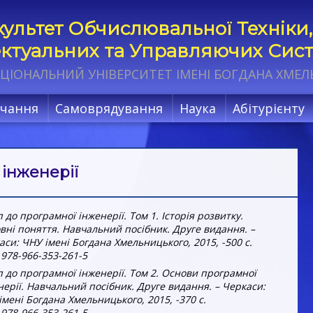
ультет Обчислювальної Техніки,
ектуальних та Управляючих Сис
ЦІОНАЛЬНИЙ УНІВЕРСИТЕТ ІМЕНІ БОГДАНА ХМЕ
чання
Самоврядування
Наука
Абітурієнту
 інженерії
 до програмної інженерії. Том 1. Історія розвитку.
вні поняття. Навчальний посібник. Друге видання. –
аси: ЧНУ імені Богдана Хмельницького, 2015, -500 с.
 978-966-353-261-5
п до програмної інженерії. Том 2. Основи програмної
нерії. Навчальний посібник. Друге видання. – Черкаси:
імені Богдана Хмельницького, 2015, -370 с.
 978-966-353-261-5