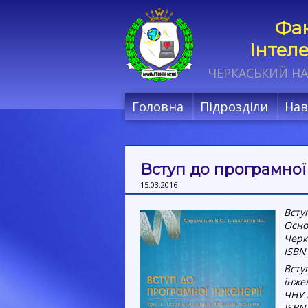
Фак
Інтел
ЧЕРКАСЬКИЙ НА
Головна
Підрозділи
Нав
Вступ до програмної
15.03.2016
Вступ
Осно
Черк
ISBN
Всту
інже
ЧНУ 
ISBN