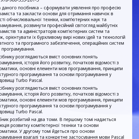
 даного посібника – сформувати уявлення про професію
раміста та закласти основи для отримання навичок в
сті обчислювальної техніки, комп’ютерних наук та
рамування, розвинути професійний світогляд майбутніх
рамістів та адміністраторів комп'ютерних систем та
ж, орієнтувати їх бурхливому вирі нових ідей та технологій
атного та програмного забезпечення, опе
раційних систем
в програмування.
сібнику розглядаються вміст основних понять
рамування, історія його розвитку, початкові відомості з
рматики, основні елементи мов програмування, принципи
ктурного програмування та основи програмування у
довищі Turbo Pascal.
сібнику розглядаються вміст основних понять
рамування, історія його розвитку, початкові відомості з
рматики, основні елементи мов програмування, принципи
ктурного програмування та основи програмування у
довищі Turbo Pascal.
бник розбитий на два томи. В першому томі надається
юція розвитку комп’ютерної техніки та основи
рматики. У другому томі йдеться про основи
рамування взагалі та конкретне застосування мови Pascal