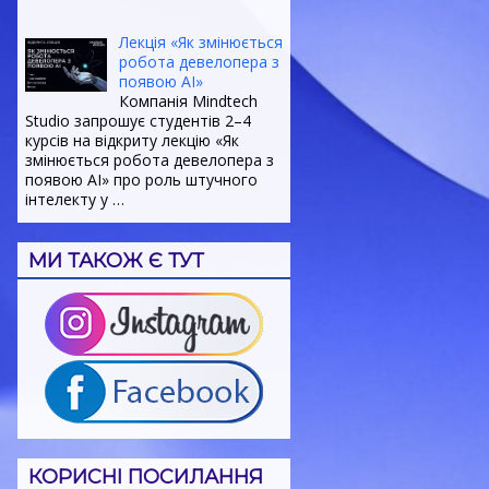
Лекція «Як змінюється
робота девелопера з
появою AI»
Компанія Mindtech
Studio запрошує студентів 2–4
курсів на відкриту лекцію «Як
змінюється робота девелопера з
появою AI» про роль штучного
інтелекту у
…
МИ ТАКОЖ Є ТУТ
КОРИСНІ ПОСИЛАННЯ