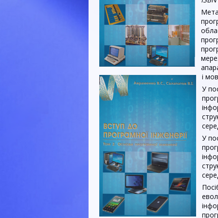
Мета
прог
обла
прог
прог
мере
апар
і мо
У по
прог
інфо
стру
сере
У по
прог
інфо
стру
сере
Посі
евол
інфо
прог